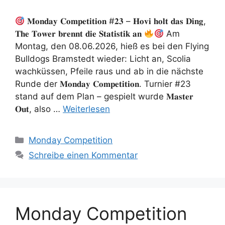
𝐌𝐨𝐧𝐝𝐚𝐲 𝐂𝐨𝐦𝐩𝐞𝐭𝐢𝐭𝐢𝐨𝐧 #𝟐𝟑 – 𝐇𝐨𝐯𝐢 𝐡𝐨𝐥𝐭 𝐝𝐚𝐬 𝐃𝐢𝐧𝐠,
𝐓𝐡𝐞 𝐓𝐨𝐰𝐞𝐫 𝐛𝐫𝐞𝐧𝐧𝐭 𝐝𝐢𝐞 𝐒𝐭𝐚𝐭𝐢𝐬𝐭𝐢𝐤 𝐚𝐧
Am
Montag, den 08.06.2026, hieß es bei den Flying
Bulldogs Bramstedt wieder: Licht an, Scolia
wachküssen, Pfeile raus und ab in die nächste
Runde der 𝐌𝐨𝐧𝐝𝐚𝐲 𝐂𝐨𝐦𝐩𝐞𝐭𝐢𝐭𝐢𝐨𝐧. Turnier #23
stand auf dem Plan – gespielt wurde 𝐌𝐚𝐬𝐭𝐞𝐫
𝐎𝐮𝐭, also …
Weiterlesen
Kategorien
Monday Competition
Schreibe einen Kommentar
Monday Competition