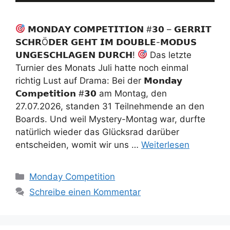
𝗠𝗢𝗡𝗗𝗔𝗬 𝗖𝗢𝗠𝗣𝗘𝗧𝗜𝗧𝗜𝗢𝗡 #𝟯𝟬 – 𝗚𝗘𝗥𝗥𝗜𝗧
𝗦𝗖𝗛𝗥Ö𝗗𝗘𝗥 𝗚𝗘𝗛𝗧 𝗜𝗠 𝗗𝗢𝗨𝗕𝗟𝗘-𝗠𝗢𝗗𝗨𝗦
𝗨𝗡𝗚𝗘𝗦𝗖𝗛𝗟𝗔𝗚𝗘𝗡 𝗗𝗨𝗥𝗖𝗛!
Das letzte
Turnier des Monats Juli hatte noch einmal
richtig Lust auf Drama: Bei der 𝗠𝗼𝗻𝗱𝗮𝘆
𝗖𝗼𝗺𝗽𝗲𝘁𝗶𝘁𝗶𝗼𝗻 #𝟯𝟬 am Montag, den
27.07.2026, standen 31 Teilnehmende an den
Boards. Und weil Mystery-Montag war, durfte
natürlich wieder das Glücksrad darüber
entscheiden, womit wir uns …
Weiterlesen
Kategorien
Monday Competition
Schreibe einen Kommentar