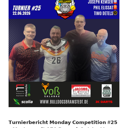
𝗧𝘂𝗿𝗻𝗶𝗲𝗿𝗯𝗲𝗿𝗶𝗰𝗵𝘁 𝗠𝗼𝗻𝗱𝗮𝘆 𝗖𝗼𝗺𝗽𝗲𝘁𝗶𝘁𝗶𝗼𝗻 #𝟮𝟱