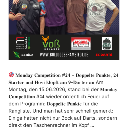
𝐌𝐨𝐧𝐝𝐚𝐲 𝐂𝐨𝐦𝐩𝐞𝐭𝐢𝐭𝐢𝐨𝐧 #𝟐𝟒 – 𝐃𝐨𝐩𝐩𝐞𝐥𝐭𝐞 𝐏𝐮𝐧𝐤𝐭𝐞, 𝟐𝟒
𝐒𝐭𝐚𝐫𝐭𝐞𝐫 𝐮𝐧𝐝 𝐇𝐨𝐯𝐢 𝐤𝐥𝐨𝐩𝐟𝐭 𝐚𝐦 𝟗-𝐃𝐚𝐫𝐭𝐞𝐫 𝐚𝐧 Am
Montag, den 15.06.2026, stand bei der 𝐌𝐨𝐧𝐝𝐚𝐲
𝐂𝐨𝐦𝐩𝐞𝐭𝐢𝐭𝐢𝐨𝐧 #𝟐𝟒 wieder ordentlich Feuer auf
dem Programm: 𝐃𝐨𝐩𝐩𝐞𝐥𝐭𝐞 𝐏𝐮𝐧𝐤𝐭𝐞 für die
Rangliste. Und man hat sehr schnell gemerkt:
Einige hatten nicht nur Bock auf Darts, sondern
direkt den Taschenrechner im Kopf …