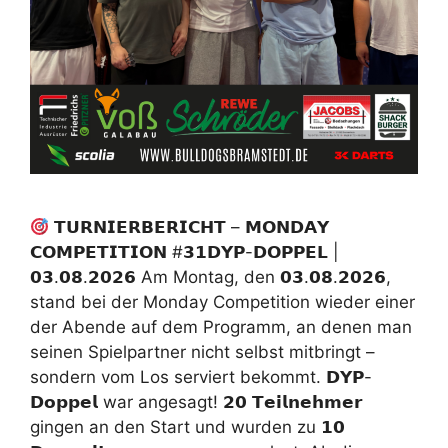
𝗧𝗨𝗥𝗡𝗜𝗘𝗥𝗕𝗘𝗥𝗜𝗖𝗛𝗧 – 𝗠𝗢𝗡𝗗𝗔𝗬
𝗖𝗢𝗠𝗣𝗘𝗧𝗜𝗧𝗜𝗢𝗡 #𝟯𝟭𝗗𝗬𝗣-𝗗𝗢𝗣𝗣𝗘𝗟 |
𝟬𝟯.𝟬𝟴.𝟮𝟬𝟮𝟲 Am Montag, den 𝟬𝟯.𝟬𝟴.𝟮𝟬𝟮𝟲,
stand bei der Monday Competition wieder einer
der Abende auf dem Programm, an denen man
seinen Spielpartner nicht selbst mitbringt –
sondern vom Los serviert bekommt. 𝗗𝗬𝗣-
𝗗𝗼𝗽𝗽𝗲𝗹 war angesagt! 𝟮𝟬 𝗧𝗲𝗶𝗹𝗻𝗲𝗵𝗺𝗲𝗿
gingen an den Start und wurden zu 𝟭𝟬