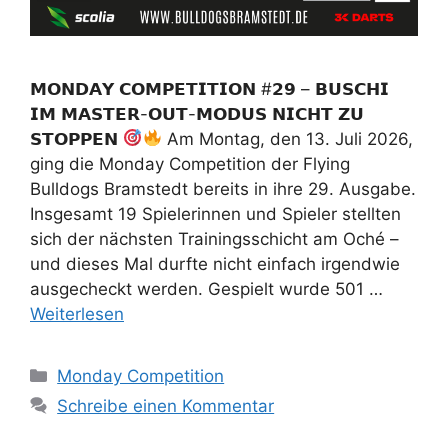
𝗠𝗢𝗡𝗗𝗔𝗬 𝗖𝗢𝗠𝗣𝗘𝗧𝗜𝗧𝗜𝗢𝗡 #𝟮𝟵 – 𝗕𝗨𝗦𝗖𝗛𝗜
𝗜𝗠 𝗠𝗔𝗦𝗧𝗘𝗥-𝗢𝗨𝗧-𝗠𝗢𝗗𝗨𝗦 𝗡𝗜𝗖𝗛𝗧 𝗭𝗨
𝗦𝗧𝗢𝗣𝗣𝗘𝗡
Am Montag, den 13. Juli 2026,
ging die Monday Competition der Flying
Bulldogs Bramstedt bereits in ihre 29. Ausgabe.
Insgesamt 19 Spielerinnen und Spieler stellten
sich der nächsten Trainingsschicht am Oché –
und dieses Mal durfte nicht einfach irgendwie
ausgecheckt werden. Gespielt wurde 501 …
Weiterlesen
Kategorien
Monday Competition
Schreibe einen Kommentar