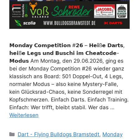
𝗠𝗼𝗻𝗱𝗮𝘆 𝗖𝗼𝗺𝗽𝗲𝘁𝗶𝘁𝗶𝗼𝗻 #𝟮𝟲 – 𝗛𝗲𝗶ß𝗲 𝗗𝗮𝗿𝘁𝘀,
𝗵𝗲𝗶ß𝗲 𝗟𝗲𝗴𝘀 𝘂𝗻𝗱 𝗕𝘂𝘀𝗰𝗵𝗶 𝗶𝗺 𝗖𝗵𝗲𝗮𝘁𝗰𝗼𝗱𝗲-
𝗠𝗼𝗱𝘂𝘀 Am Montag, den 29.06.2026, ging es
bei der Monday Competition #26 wieder ganz
klassisch ans Board: 501 Doppel-Out, 4 Legs,
normaler Modus – also keine Mystery-Falle,
kein Glücksrad-Chaos, keine Sonderregel mit
Kopfschmerzen. Einfach Darts. Einfach Training.
Einfach: Wer trifft, bleibt stabil. Wer das …
Weiterlesen
Kategorien
Dart - Flying Bulldogs Bramstedt
,
Monday