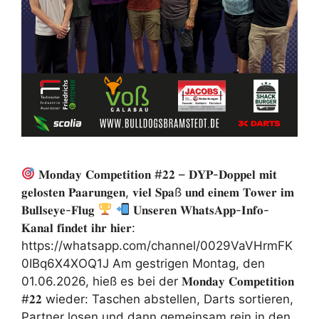
𝐌𝐨𝐧𝐝𝐚𝐲 𝐂𝐨𝐦𝐩𝐞𝐭𝐢𝐭𝐢𝐨𝐧 #𝟐𝟐 – 𝐃𝐘𝐏-𝐃𝐨𝐩𝐩𝐞𝐥 𝐦𝐢𝐭
𝐠𝐞𝐥𝐨𝐬𝐭𝐞𝐧 𝐏𝐚𝐚𝐫𝐮𝐧𝐠𝐞𝐧, 𝐯𝐢𝐞𝐥 𝐒𝐩𝐚ß 𝐮𝐧𝐝 𝐞𝐢𝐧𝐞𝐦 𝐓𝐨𝐰𝐞𝐫 𝐢𝐦
𝐁𝐮𝐥𝐥𝐬𝐞𝐲𝐞-𝐅𝐥𝐮𝐠
𝐔𝐧𝐬𝐞𝐫𝐞𝐧 𝐖𝐡𝐚𝐭𝐬𝐀𝐩𝐩-𝐈𝐧𝐟𝐨-
𝐊𝐚𝐧𝐚𝐥 𝐟𝐢𝐧𝐝𝐞𝐭 𝐢𝐡𝐫 𝐡𝐢𝐞𝐫:
https://whatsapp.com/channel/0029VaVHrmFK
0IBq6X4XOQ1J Am gestrigen Montag, den
01.06.2026, hieß es bei der 𝐌𝐨𝐧𝐝𝐚𝐲 𝐂𝐨𝐦𝐩𝐞𝐭𝐢𝐭𝐢𝐨𝐧
#𝟐𝟐 wieder: Taschen abstellen, Darts sortieren,
Partner losen und dann gemeinsam rein in den