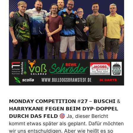
𝗠𝗢𝗡𝗗𝗔𝗬 𝗖𝗢𝗠𝗣𝗘𝗧𝗜𝗧𝗜𝗢𝗡 #𝟮𝟳 – 𝗕𝗨𝗦𝗖𝗛𝗜 &
𝗛𝗔𝗥𝗥𝗬𝗞𝗔𝗡𝗘 𝗙𝗘𝗚𝗘𝗡 𝗕𝗘𝗜𝗠 𝗗𝗬𝗣-𝗗𝗢𝗣𝗣𝗘𝗟
𝗗𝗨𝗥𝗖𝗛 𝗗𝗔𝗦 𝗙𝗘𝗟𝗗
Ja, dieser Bericht
kommt etwas später als geplant. Dafür möchten
wir uns entschuldigen. Aber wie heißt es so