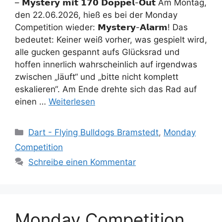
– 𝗠𝘆𝘀𝘁𝗲𝗿𝘆 𝗺𝗶𝘁 𝟭𝟳𝟬 𝗗𝗼𝗽𝗽𝗲𝗹-𝗢𝘂𝘁 Am Montag,
den 22.06.2026, hieß es bei der Monday
Competition wieder: 𝗠𝘆𝘀𝘁𝗲𝗿𝘆-𝗔𝗹𝗮𝗿𝗺! Das
bedeutet: Keiner weiß vorher, was gespielt wird,
alle gucken gespannt aufs Glücksrad und
hoffen innerlich wahrscheinlich auf irgendwas
zwischen „läuft“ und „bitte nicht komplett
eskalieren“. Am Ende drehte sich das Rad auf
einen …
Weiterlesen
Kategorien
Dart - Flying Bulldogs Bramstedt
,
Monday
Competition
Schreibe einen Kommentar
Monday Competition