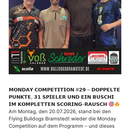
𝗠𝗢𝗡𝗗𝗔𝗬 𝗖𝗢𝗠𝗣𝗘𝗧𝗜𝗧𝗜𝗢𝗡 #𝟮𝟵 – 𝗗𝗢𝗣𝗣𝗘𝗟𝗧𝗘
𝗣𝗨𝗡𝗞𝗧𝗘, 𝟯𝟭 𝗦𝗣𝗜𝗘𝗟𝗘𝗥 𝗨𝗡𝗗 𝗘𝗜𝗡 𝗕𝗨𝗦𝗖𝗛𝗜
𝗜𝗠 𝗞𝗢𝗠𝗣𝗟𝗘𝗧𝗧𝗘𝗡 𝗦𝗖𝗢𝗥𝗜𝗡𝗚-𝗥𝗔𝗨𝗦𝗖𝗛
Am Montag, den 20.07.2026, stand bei den
Flying Bulldogs Bramstedt wieder die Monday
Competition auf dem Programm – und dieses