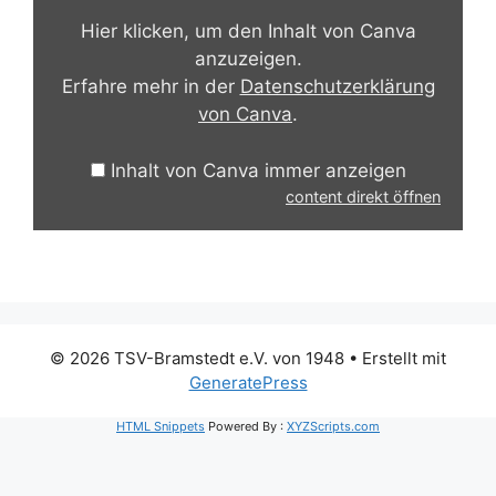
anzeigen
Hier klicken, um den Inhalt von Canva
anzuzeigen.
Erfahre mehr in der
Datenschutzerklärung
von Canva
.
Inhalt von Canva immer anzeigen
content direkt öffnen
© 2026 TSV-Bramstedt e.V. von 1948
• Erstellt mit
GeneratePress
HTML Snippets
Powered By :
XYZScripts.com