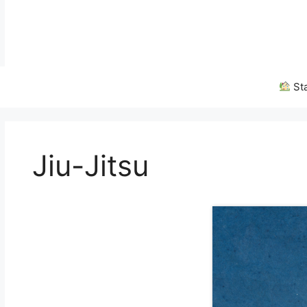
Zum
Inhalt
springen
Sta
Jiu-Jitsu