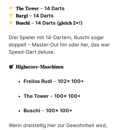
𝐓𝐡𝐞 𝐓𝐨𝐰𝐞𝐫
–
14 Darts
𝐁𝐚𝐫𝐠𝐢
–
14 Darts
𝐁𝐮𝐬𝐜𝐡𝐢
–
14 Darts (𝐠𝐥𝐞𝐢𝐜𝐡 𝟐×!)
Drei Spieler mit 14-Dartern, Buschi sogar
doppelt – Master-Out hin oder her, das war
Speed-Dart deluxe.
𝐇𝐢𝐠𝐡𝐬𝐜𝐨𝐫𝐞-𝐌𝐚𝐬𝐜𝐡𝐢𝐧𝐞𝐧
Freilos Rudi
–
102x 100+
The Tower
–
100x 100+
Buschi
–
100x 100+
Wenn dreistellig hier zur Gewohnheit wird,