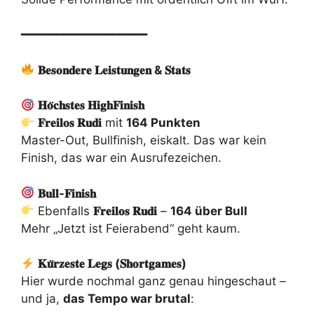
━━━━━━━━━━━━━━━━━━
𝐁𝐞𝐬𝐨𝐧𝐝𝐞𝐫𝐞 𝐋𝐞𝐢𝐬𝐭𝐮𝐧𝐠𝐞𝐧 & 𝐒𝐭𝐚𝐭𝐬
𝐇𝐨̈𝐜𝐡𝐬𝐭𝐞𝐬 𝐇𝐢𝐠𝐡𝐅𝐢𝐧𝐢𝐬𝐡
𝐅𝐫𝐞𝐢𝐥𝐨𝐬 𝐑𝐮𝐝𝐢
mit
164 Punkten
Master-Out, Bullfinish, eiskalt. Das war kein
Finish, das war ein Ausrufezeichen.
𝐁𝐮𝐥𝐥-𝐅𝐢𝐧𝐢𝐬𝐡
Ebenfalls
𝐅𝐫𝐞𝐢𝐥𝐨𝐬 𝐑𝐮𝐝𝐢
–
164 über Bull
Mehr „Jetzt ist Feierabend“ geht kaum.
𝐊𝐮̈𝐫𝐳𝐞𝐬𝐭𝐞 𝐋𝐞𝐠𝐬 (𝐒𝐡𝐨𝐫𝐭𝐠𝐚𝐦𝐞𝐬)
Hier wurde nochmal ganz genau hingeschaut –
und ja,
das Tempo war brutal
: