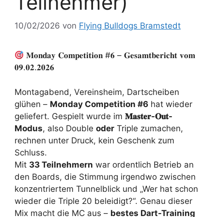
Teilnehmer)
10/02/2026
von
Flying Bulldogs Bramstedt
𝐌𝐨𝐧𝐝𝐚𝐲 𝐂𝐨𝐦𝐩𝐞𝐭𝐢𝐭𝐢𝐨𝐧 #𝟔 – 𝐆𝐞𝐬𝐚𝐦𝐭𝐛𝐞𝐫𝐢𝐜𝐡𝐭 𝐯𝐨𝐦
𝟎𝟗.𝟎𝟐.𝟐𝟎𝟐𝟔
Montagabend, Vereinsheim, Dartscheiben
glühen –
Monday Competition #6
hat wieder
geliefert. Gespielt wurde im
𝐌𝐚𝐬𝐭𝐞𝐫-𝐎𝐮𝐭-
Modus
, also Double
oder
Triple zumachen,
rechnen unter Druck, kein Geschenk zum
Schluss.
Mit
33 Teilnehmern
war ordentlich Betrieb an
den Boards, die Stimmung irgendwo zwischen
konzentriertem Tunnelblick und „Wer hat schon
wieder die Triple 20 beleidigt?“. Genau dieser
Mix macht die MC aus –
bestes Dart-Training