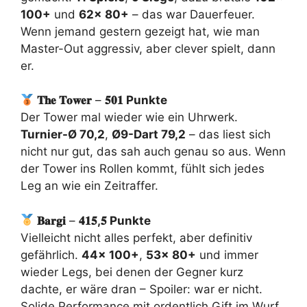
100+
und
62x 80+
– das war Dauerfeuer.
Wenn jemand gestern gezeigt hat, wie man
Master-Out aggressiv, aber clever spielt, dann
er.
𝐓𝐡𝐞 𝐓𝐨𝐰𝐞𝐫
–
𝟓𝟎𝟏 Punkte
Der Tower mal wieder wie ein Uhrwerk.
Turnier-Ø 70,2
,
Ø9-Dart 79,2
– das liest sich
nicht nur gut, das sah auch genau so aus. Wenn
der Tower ins Rollen kommt, fühlt sich jedes
Leg an wie ein Zeitraffer.
𝐁𝐚𝐫𝐠𝐢
–
𝟒𝟏𝟓,𝟓 Punkte
Vielleicht nicht alles perfekt, aber definitiv
gefährlich.
44x 100+
,
53x 80+
und immer
wieder Legs, bei denen der Gegner kurz
dachte, er wäre dran – Spoiler: war er nicht.
Solide Performance mit ordentlich Gift im Wurf.