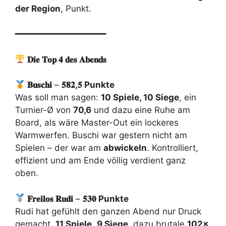
der Region
, Punkt.
━━━━━━━━━━━━━━━━━━
𝐃𝐢𝐞 𝐓𝐨𝐩 𝟒 𝐝𝐞𝐬 𝐀𝐛𝐞𝐧𝐝𝐬
𝐁𝐮𝐬𝐜𝐡𝐢
–
𝟓𝟖𝟐,𝟓 Punkte
Was soll man sagen:
10 Spiele, 10 Siege
, ein
Turnier-Ø von
70,6
und dazu eine Ruhe am
Board, als wäre Master-Out ein lockeres
Warmwerfen. Buschi war gestern nicht am
Spielen – der war am
abwickeln
. Kontrolliert,
effizient und am Ende völlig verdient ganz
oben.
𝐅𝐫𝐞𝐢𝐥𝐨𝐬 𝐑𝐮𝐝𝐢
–
𝟓𝟑𝟎 Punkte
Rudi hat gefühlt den ganzen Abend nur Druck
gemacht.
11 Spiele
,
9 Siege
, dazu brutale
102x