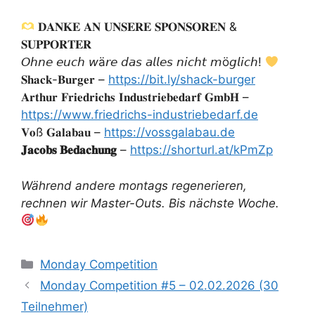
𝐃𝐀𝐍𝐊𝐄 𝐀𝐍 𝐔𝐍𝐒𝐄𝐑𝐄 𝐒𝐏𝐎𝐍𝐒𝐎𝐑𝐄𝐍 &
𝐒𝐔𝐏𝐏𝐎𝐑𝐓𝐄𝐑
𝘖𝘩𝘯𝘦 𝘦𝘶𝘤𝘩 𝘸ä𝘳𝘦 𝘥𝘢𝘴 𝘢𝘭𝘭𝘦𝘴 𝘯𝘪𝘤𝘩𝘵 𝘮ö𝘨𝘭𝘪𝘤𝘩!
𝐒𝐡𝐚𝐜𝐤-𝐁𝐮𝐫𝐠𝐞𝐫 –
https://bit.ly/shack-burger
𝐀𝐫𝐭𝐡𝐮𝐫 𝐅𝐫𝐢𝐞𝐝𝐫𝐢𝐜𝐡𝐬 𝐈𝐧𝐝𝐮𝐬𝐭𝐫𝐢𝐞𝐛𝐞𝐝𝐚𝐫𝐟 𝐆𝐦𝐛𝐇 –
https://www.friedrichs-industriebedarf.de
𝐕𝐨ß 𝐆𝐚𝐥𝐚𝐛𝐚𝐮 –
https://vossgalabau.de
𝐉𝐚𝐜𝐨𝐛𝐬 𝐁𝐞𝐝𝐚𝐜𝐡𝐮𝐧𝐠
–
https://shorturl.at/kPmZp
Während andere montags regenerieren,
rechnen wir Master-Outs. Bis nächste Woche.
Kategorien
Monday Competition
Monday Competition #5 – 02.02.2026 (30
Teilnehmer)