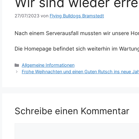
Wir sind wieder err
27/07/2023
von
Flying Bulldogs Bramstedt
Nach einem Serverausfall mussten wir unsere H
Die Homepage befindet sich weiterhin im Wartun
Kategorien
Allgemeine Informationen
Frohe Weihnachten und einen Guten Rutsch ins neue Ja
Schreibe einen Kommentar
Kommentar