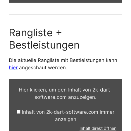
Rangliste +
Bestleistungen
Die aktuelle Rangliste mit Bestleistungen kann
hier
angeschaut werden.
Inhalt
von
Hier klicken, um den Inhalt von 2k-dart-
2k-
software.com anzuzeigen.
dart-
software.com
Inhalt von 2k-dart-software.com immer
anzeigen
anzeigen
Inhalt direkt öffnen