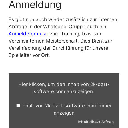
Anmeldung
Es gibt nun auch wieder zusätzlich zur internen
Abfrage in der Whatsapp-Gruppe auch ein
Anmeldeformular
zum Training, bzw. zur
Vereinsinternen Meisterschaft. Dies Dient zur
Vereinfachung der Durchführung für unsere
Spielleiter vor Ort.
Inhalt
von
Hier klicken, um den Inhalt von 2k-dart-
2k-
software.com anzuzeigen.
dart-
software.com
Inhalt von 2k-dart-software.com immer
anzeigen
anzeigen
Inhalt direkt öffnen