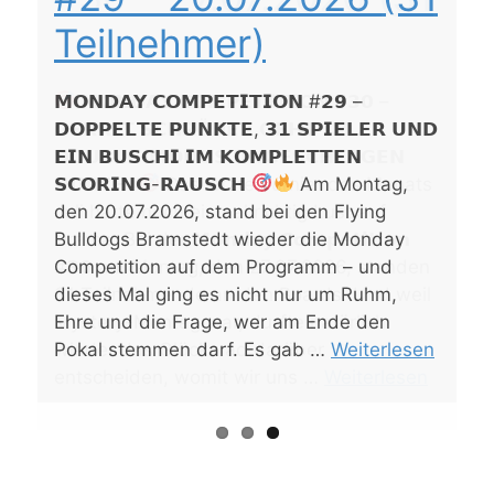
(20 Teilnehmer/10
Teilnehmer)
Teilnehmer)
Doppel)
𝗠𝗢𝗡𝗗𝗔𝗬 𝗖𝗢𝗠𝗣𝗘𝗧𝗜𝗧𝗜𝗢𝗡 #𝟮𝟵 –
𝗗𝗢𝗣𝗣𝗘𝗟𝗧𝗘 𝗣𝗨𝗡𝗞𝗧𝗘, 𝟯𝟭 𝗦𝗣𝗜𝗘𝗟𝗘𝗥 𝗨𝗡𝗗
𝗘𝗜𝗡 𝗕𝗨𝗦𝗖𝗛𝗜 𝗜𝗠 𝗞𝗢𝗠𝗣𝗟𝗘𝗧𝗧𝗘𝗡
𝗦𝗖𝗢𝗥𝗜𝗡𝗚-𝗥𝗔𝗨𝗦𝗖𝗛
Am Montag,
den 20.07.2026, stand bei den Flying
Bulldogs Bramstedt wieder die Monday
Competition auf dem Programm – und
dieses Mal ging es nicht nur um Ruhm,
Ehre und die Frage, wer am Ende den
Pokal stemmen darf. Es gab …
Weiterlesen
Weiterlesen
Weiterlesen